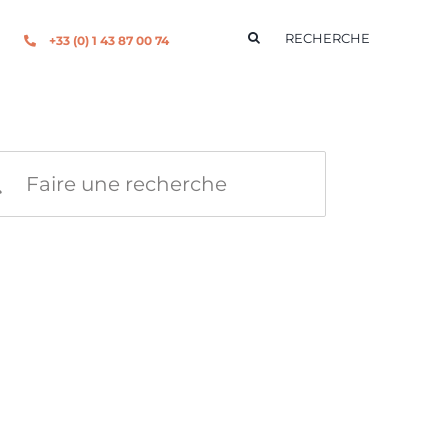
Rechercher:
+33 (0) 1 43 87 00 74
rcher:
POSÉE D'UNE ÉQUIPE
D’INGÉNIEURS COMMERCIAUX.
ATIONS SCIENTIFIQUES NOUS PERMETTENT DE PARLER LE
 SERVICES R&D. À LEURS CÔTÉS, NOTRE SERVICE CLIENT
 À VOS BESOINS DANS LES PLUS BREFS DÉLAIS.