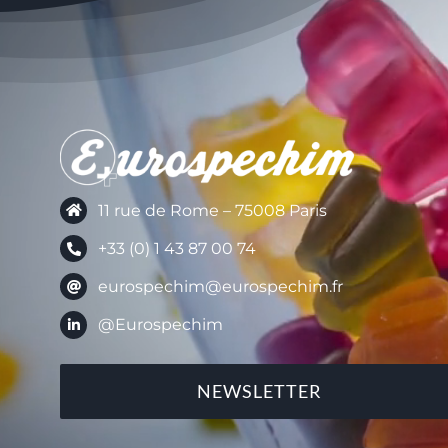
11 rue de Rome – 75008 Paris
+33 (0) 1 43 87 00 74
eurospechim@eurospechim.fr
@Eurospechim
NEWSLETTER