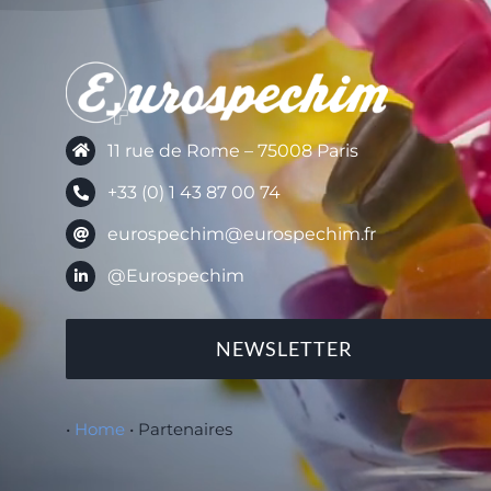
11 rue de Rome – 75008 Paris
+33 (0) 1 43 87 00 74
eurospechim@eurospechim.fr
@Eurospechim
NEWSLETTER
•
Home
•
Partenaires