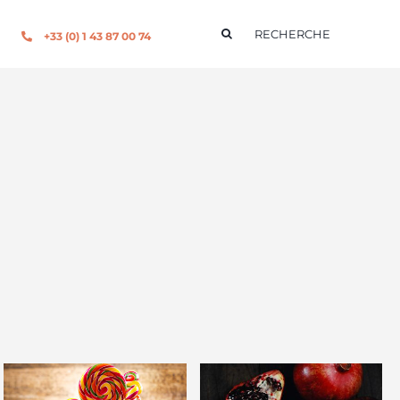
Rechercher:
+33 (0) 1 43 87 00 74
POSÉE D'UNE ÉQUIPE
D’INGÉNIEURS COMMERCIAUX.
ATIONS SCIENTIFIQUES NOUS PERMETTENT DE PARLER LE
 SERVICES R&D. À LEURS CÔTÉS, NOTRE SERVICE CLIENT
 À VOS BESOINS DANS LES PLUS BREFS DÉLAIS.