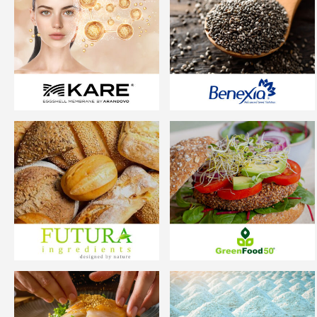
Arandovo
Benexia
Futura
GreenFood50