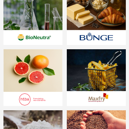
Bunge Loders
BioNeutra
Croklaan
HTBA
MaxFry