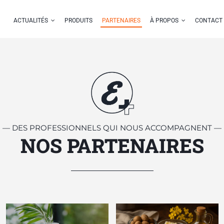
ACTUALITÉS
PRODUITS
PARTENAIRES
À PROPOS
CONTACT
NOTRE ÉQUIPE
À LA UNE
ntaires, nutritionnels et
EUROSPECHIM EST COM
e en France et à l'export.
NOS DIFFÉRENTES FORM
roposant des solutions sur
MÊME LANGAGE QUE VOS
S’EFFORCE DE RÉPONDRE
— DES PROFESSIONNELS QUI NOUS ACCOMPAGNENT —
NOS PARTENAIRES
NOTRE ÉQUIPE