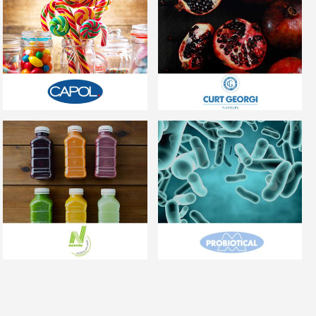
Capol
Curt Georgi
Nutrilo
Probiotical