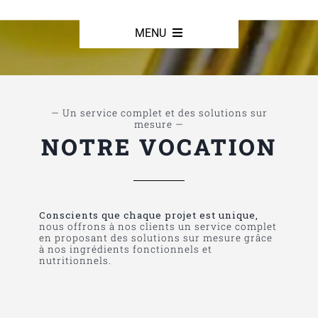
Passer
au
MENU
contenu
HOME
— Un service complet et des solutions sur
Actualités
mesure —
NOTRE VOCATION
Produits
Partenaires
Conscients que chaque projet est unique,
nous offrons à nos clients un service complet
en proposant des solutions sur mesure grâce
à nos ingrédients fonctionnels et
Notre équipe
nutritionnels.
Notre histoire