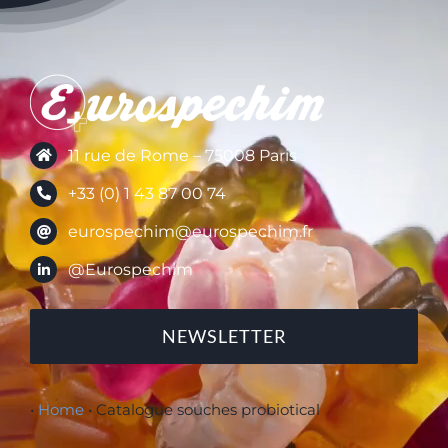
11 rue de Rome – 75008 Paris
+33 (0) 1 43 87 00 74
eurospechim@eurospechim.fr
@Eurospechim
NEWSLETTER
•
Home
•
Catalogue souches probiotical