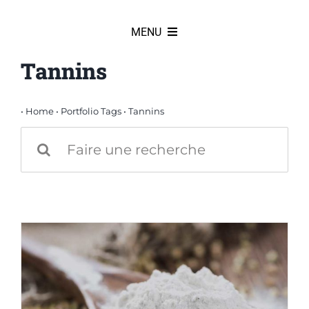
Passer
au
MENU
contenu
Tannins
HOME
Actualités
•
Home
•
Portfolio Tags
•
Tannins
Rechercher:
Produits
Partenaires
Notre équipe
Notre histoire