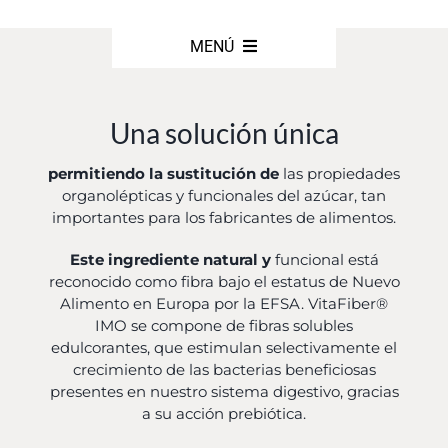
Ir
al
MENÚ
contenido
INICIO
Una solución única
Noticias
permitiendo la sustitución de
las propiedades
organolépticas y funcionales del azúcar, tan
importantes para los fabricantes de alimentos.
Productos
Este ingrediente natural y
funcional está
reconocido como fibra bajo el estatus de Nuevo
Proveedores
Alimento en Europa por la EFSA. VitaFiber®
IMO se compone de fibras solubles
edulcorantes, que estimulan selectivamente el
Nuestro equipo
crecimiento de las bacterias beneficiosas
presentes en nuestro sistema digestivo, gracias
a su acción prebiótica.
Nuestra historia