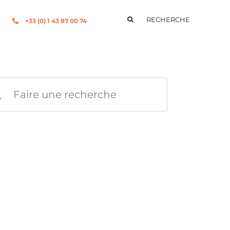
Rechercher:
+33 (0) 1 43 87 00 74
rcher:
POSÉE D'UNE ÉQUIPE
D’INGÉNIEURS COMMERCIAUX.
ATIONS SCIENTIFIQUES NOUS PERMETTENT DE PARLER LE
 SERVICES R&D. À LEURS CÔTÉS, NOTRE SERVICE CLIENT
 À VOS BESOINS DANS LES PLUS BREFS DÉLAIS.