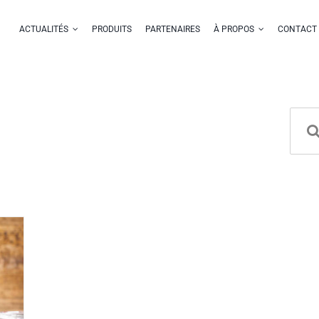
ACTUALITÉS
PRODUITS
PARTENAIRES
À PROPOS
CONTACT
NOTRE ÉQUIPE
À LA UNE
Reche
ntaires, nutritionnels et
EUROSPECHIM EST COM
e en France et à l'export.
NOS DIFFÉRENTES FORM
roposant des solutions sur
MÊME LANGAGE QUE VOS
S’EFFORCE DE RÉPONDRE
NOTRE ÉQUIPE