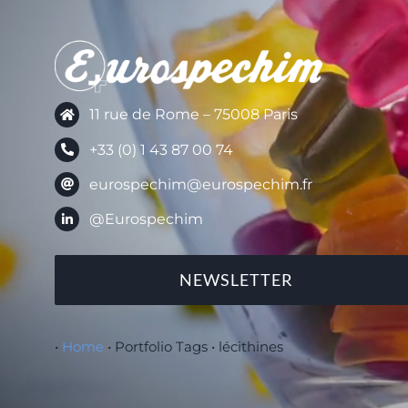
11 rue de Rome – 75008 Paris
+33 (0) 1 43 87 00 74
eurospechim@eurospechim.fr
@Eurospechim
NEWSLETTER
•
Home
•
Portfolio Tags
•
lécithines